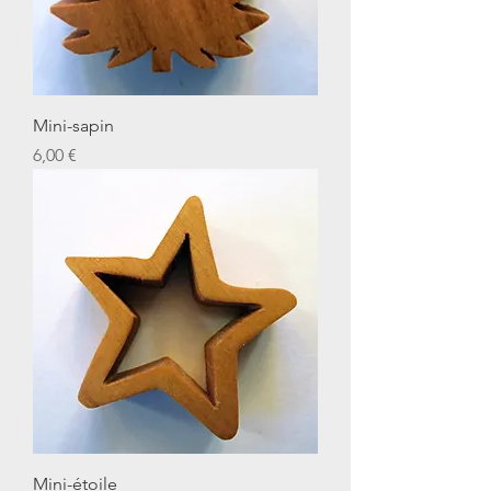
Mini-sapin
Prix
6,00 €
Mini-étoile