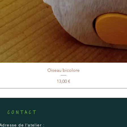
Oiseau bicolore
Prix
13,00 €
CONTACT
Adresse de l'atelier :