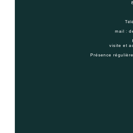
Tél
mail :
d
visite et 
Présence
régulièr