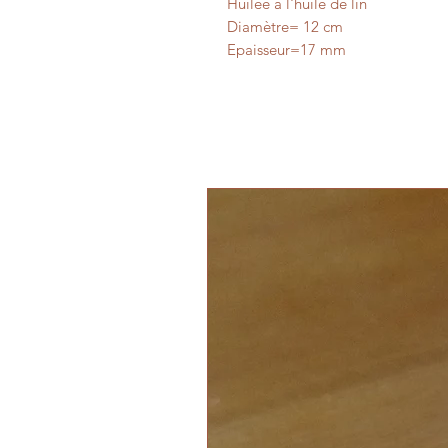
Huilée à l'huile de lin
Diamètre= 12 cm
Epaisseur=17 mm