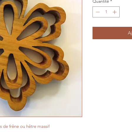
Quantité
*
Aj
s de frêne ou hêtre massif