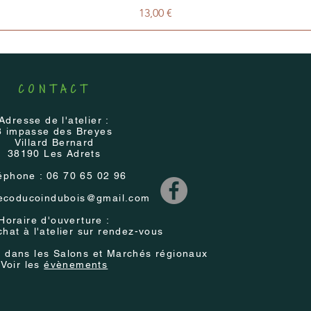
Prix
13,00 €
CONTACT
Adresse de l'atelier :
8 impasse des Breyes
Villard Bernard
38190 Les Adrets
éphone : 06 70 65 02 96
ecoducoindubois@gmail.com
Horaire d'ouverture :
achat à l'atelier sur rendez-vous
e
dans les Salons et Marchés régionaux
Voir les
évènements