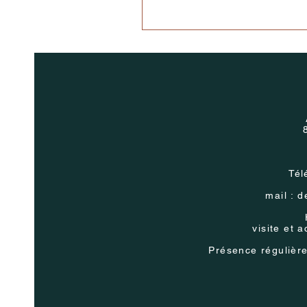
Tél
mail :
d
visite et 
Présence
régulièr