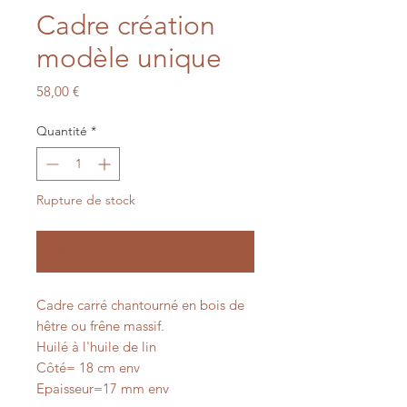
Cadre création
modèle unique
Prix
58,00 €
Quantité
*
Rupture de stock
Me notifier lorsque cet article est disponible
Cadre carré chantourné en bois de
hêtre ou frêne massif.
Huilé à l'huile de lin
Côté= 18 cm env
Epaisseur=17 mm env