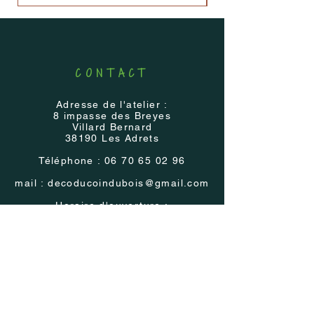
CONTACT
Adresse de l'atelier :
8 impasse des Breyes
Villard Bernard
38190 Les Adrets
Téléphone :
06 70 65 02 96
mail :
decoducoindubois@gmail.com
Horaire d'ouverture :
visite et achat à l'atelier sur rendez-
vous
Présence
régulière
dans les Salons et
Marchés régionaux
Voir les
évènements