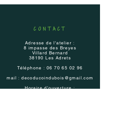
CONTACT
Adresse de l'atelier :
8 impasse des Breyes
Villard Bernard
38190 Les Adrets
Téléphone :
06 70 65 02 96
mail :
decoducoindubois@gmail.com
Horaire d'ouverture :
visite et achat à l'atelier sur rendez-
vous
Présence
régulière
dans les Salons et
Marchés régionaux
Voir les
évènements