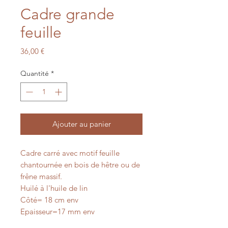
Cadre grande
feuille
Prix
36,00 €
Quantité
*
Ajouter au panier
Cadre carré avec motif feuille
chantournée en bois de hêtre ou de
frêne massif.
Huilé à l'huile de lin
Côté= 18 cm env
Epaisseur=17 mm env