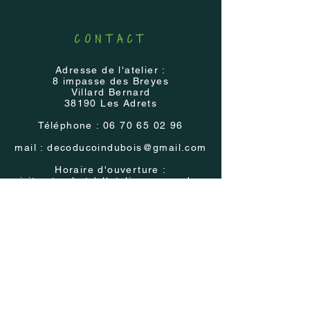
CONTACT
Adresse de l'atelier :
8 impasse des Breyes
Villard Bernard
38190 Les Adrets
Téléphone :
06 70 65 02 96
mail :
decoducoindubois@gmail.com
Horaire d'ouverture :
visite et achat à l'atelier sur rendez-
vous
Présence
régulière
dans les Salons et
Marchés régionaux
Voir les
évènements
AIDE