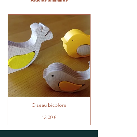
Articles similaires
Oiseau bicolore
Prix
13,00 €