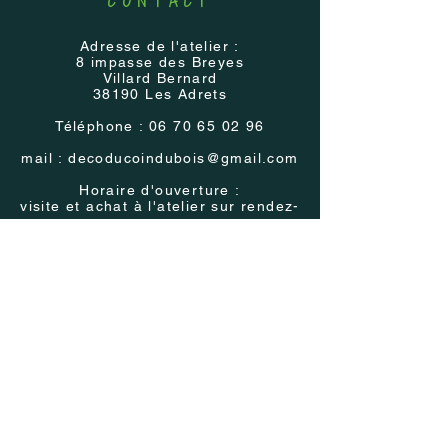
CONTACT
Adresse de l'atelier :
8 impasse des Breyes
Villard Bernard
38190 Les Adrets
Téléphone :
06 70 65 02 96
mail :
decoducoindubois@gmail.com
Horaire d'ouverture :
visite et achat à l'atelier sur rendez-
vous
Présence
régulière
dans les Salons et
Marchés régionaux
Voir les
évènements
AIDE
Politique de livraison